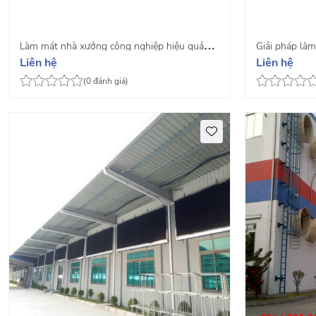
Làm mát nhà xưởng công nghiệp hiệu quả
Giải pháp là
Liên hệ
Liên hệ
nhât hiện nay
(0 đánh giá)