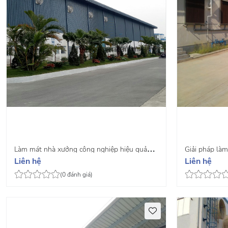
Làm mát nhà xưởng công nghiệp hiệu quả
Giải pháp là
Liên hệ
Liên hệ
nhât hiện nay
(0 đánh giá)