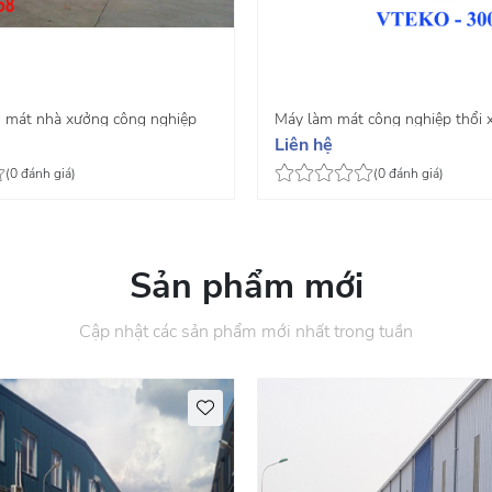
 mát nhà xưởng công nghiệp
Máy làm mát công nghiệp thổi
Liên hệ
30
(0 đánh giá)
(0 đánh giá)
Sản phẩm mới
Cập nhật các sản phẩm mới nhất trong tuần