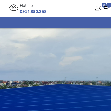
Hotline
0
0
0914.890.358